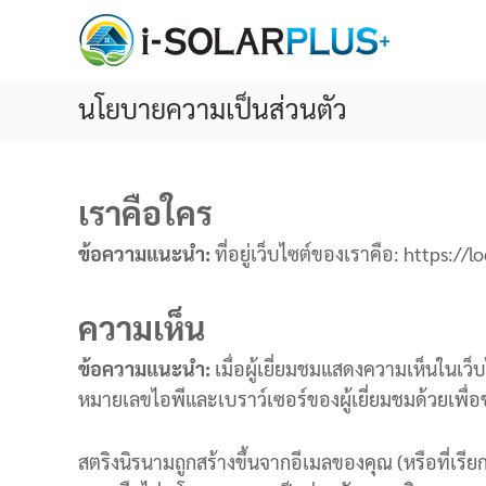
S
รั
k
บ
i
ติ
ด
นโยบายความเป็นส่วนตัว
p
ตั้
t
ง
o
โ
c
เราคือใคร
ซ
o
ล่
ข้อความแนะนำ:
ที่อยู่เว็บไซต์ของเราคือ: https://l
n
า
เ
t
ซ
e
ความเห็น
ล
n
ล์
ข้อความแนะนำ:
เมื่อผู้เยี่ยมชมแสดงความเห็นในเว
t
O
หมายเลขไอพีและเบราว์เซอร์ของผู้เยี่ยมชมด้วยเพ
f
f
สตริงนิรนามถูกสร้างขึ้นจากอีเมลของคุณ (หรือที่เรียก
G