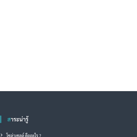
สาระน่ารู้
โซล่าเซลล์ คืออะไร ?