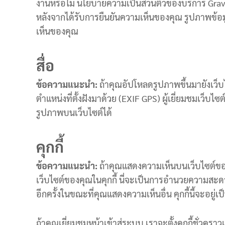
งานหรือไม่ นโยบายความเป็นส่วนตัวของบริการ Gravat
r
i
หลังจากได้รับการยืนยันความเห็นของคุณ รูปภาพข
d
เห็นของคุณ
,
O
สื่อ
n
G
ข้อความแนะนำ:
ถ้าคุณอัปโหลดรูปภาพขึ้นมายังเว็บ
r
ตำแหน่งที่ตั้งฝังมาด้วย (EXIF GPS) ผู้เยี่ยมชมเว็บ
i
d
รูปภาพบนเว็บไซต์ได้
,
ป
คุกกี้
ร
ะ
ข้อความแนะนำ:
ถ้าคุณแสดงความเห็นบนเว็บไซต์ของ
ห
เว็บไซต์ของคุณในคุกกี้ นี่จะเป็นการอำนวยความสะด
ยั
อีกครั้งในขณะที่คุณแสดงความเห็นอื่น คุกกี้นี้จะอยู่เ
ด
ค่
า
ถ้าคุณเยี่ยมชมหน้าเข้าสู่ระบบ เราจะตั้งคุกกี้ชั่วคราวเ