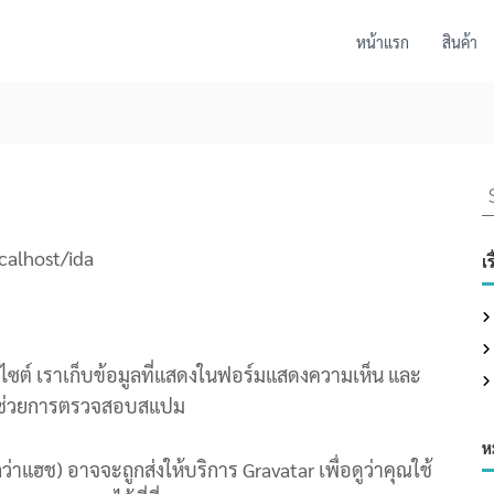
หน้าแรก
สินค้า
S
e
a
ocalhost/ida
เร
r
c
h
็บไซต์ เราเก็บข้อมูลที่แสดงในฟอร์มแสดงความเห็น และ
f
ื่อช่วยการตรวจสอบสแปม
o
r
ห
:
ว่าแฮช) อาจจะถูกส่งให้บริการ Gravatar เพื่อดูว่าคุณใช้